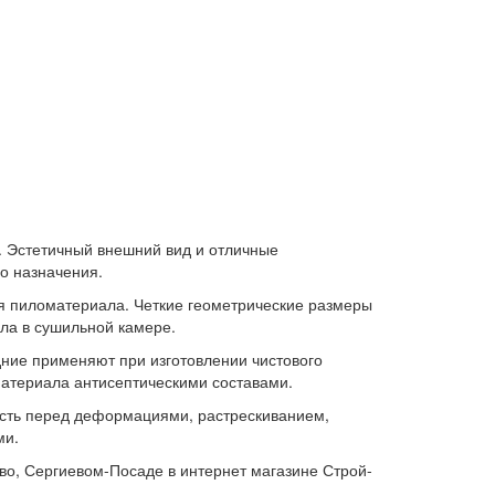
. Эстетичный внешний вид и отличные
го назначения.
ия пиломатериала. Четкие геометрические размеры
ла в сушильной камере.
едние применяют при изготовлении чистового
материала антисептическими составами.
ость перед деформациями, растрескиванием,
ми.
о, Сергиевом-Посаде в интернет магазине Строй-