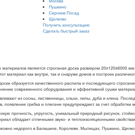
Москва
Пушкино
Сергиев-Посад
Щелково
Получить консультацию
Сделать быстрый заказ
х материалов является строганая доска размером 20x120x6000 мм
от материал как внутри, так и снаружи домов и построек различно
 доски образуется качественного распила и последующего строган
менению современного оборудования и эффективной сушки материа
авливают из сосны, лиственницы, ольхи, липы, дуба и клена. Посл
в, появление грибка и плесени предупреждают за счет обработки 
окую прочность, упругость, уникальный природный рисунок, стойк
риал обладает отличными звуко- и теплоизоляционными свойства
можно недорого в Балашихе, Королеве, Мытищах, Пушкино, Щелков