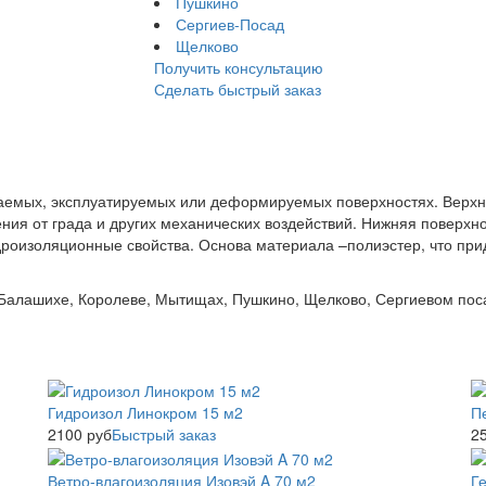
Пушкино
Сергиев-Посад
Щелково
Получить консультацию
Сделать быстрый заказ
аемых, эксплуатируемых или деформируемых поверхностях. Верхн
ия от града и других механических воздействий. Нижняя поверхн
роизоляционные свойства. Основа материала –полиэстер, что прид
Балашихе, Королеве, Мытищах, Пушкино, Щелково, Сергиевом поса
Гидроизол Линокром 15 м2
П
2100
руб
Быстрый заказ
2
Ветро-влагоизоляция Изовэй A 70 м2
Ге