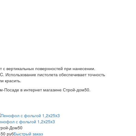
т с вертикальных поверхностей при нанесении.
C. Использование пистолета обеспечивает точность
и красить.
м-Посаде в интернет магазине Строй-дом50.
енофол с фольгой 1,2x25x3
трой-Дом50
450
руб
Быстрый заказ