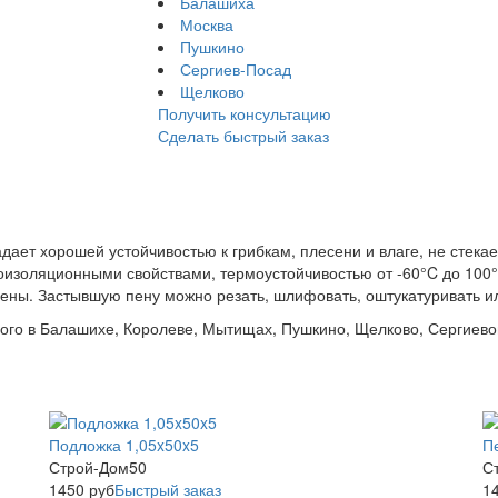
Балашиха
Москва
Пушкино
Сергиев-Посад
Щелково
Получить консультацию
Сделать быстрый заказ
ает хорошей устойчивостью к грибкам, плесени и влаге, не стекае
оизоляционными свойствами, термоустойчивостью от -60°C до 100°
ены. Застывшую пену можно резать, шлифовать, оштукатуривать ил
ого в Балашихе, Королеве, Мытищах, Пушкино, Щелково, Сергиево
Подложка 1,05x50x5
П
Строй-Дом50
С
1450
руб
Быстрый заказ
1