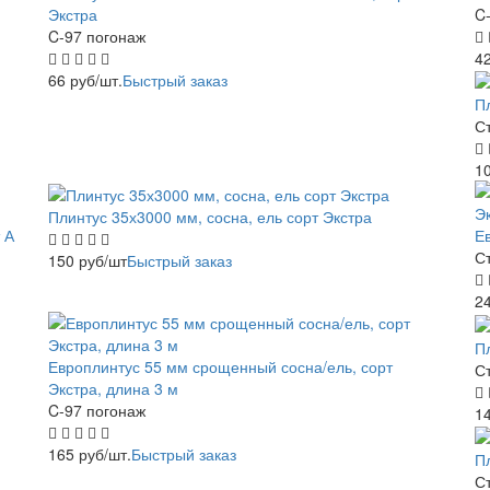
Экстра
C
C-97 погонаж
4
66
руб
/шт.
Быстрый заказ
П
С
1
Плинтус 35х3000 мм, сосна, ель сорт Экстра
 А
Е
С
150
руб
/шт
Быстрый заказ
2
П
Европлинтус 55 мм срощенный сосна/ель, сорт
С
Экстра, длина 3 м
C-97 погонаж
1
165
руб
/шт.
Быстрый заказ
П
С