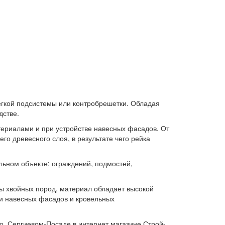
егкой подсистемы или контробрешетки. Обладая
дстве.
териалами и при устройстве навесных фасадов. От
о древесного слоя, в результате чего рейка
льном объекте: ограждений, подмостей,
ны хвойных пород, материал обладает высокой
ри навесных фасадов и кровельных
, Сергиевом-Посаде в интернет магазине Строй-