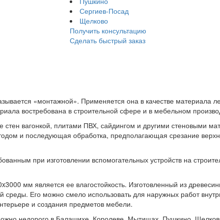
Пушкино
Сергиев-Посад
Щелково
Получить консультацию
Сделать быстрый заказ
азывается «монтажной». Применяется она в качестве материала л
ериала востребована в строительной сфере и в мебельном произво
е стен вагонкой, плитами ПВХ, сайдингом и другими стеновыми ма
тодом и последующая обработка, предполагающая срезание верхнег
бованным при изготовлении вспомогательных устройств на строите
x3000 мм является ее влагостойкость. Изготовленный из древеси
й среды. Его можно смело использовать для наружных работ внут
нтерьере и создания предметов мебели.
ожно недорого в Балашихе, Королеве, Мытищах, Пушкино, Щелково